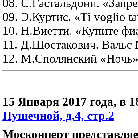
08. С.Гастальдони. «Запр
09. Э.Куртис. «Ti voglio t
10. Н.Виетти. «Купите фи
11. Д.Шостакович. Вальс
12. М.Сполянский «Ночь
15 Января 2017 года,
в 1
Пушечной, д.4, стр.2
Москонцерт представля