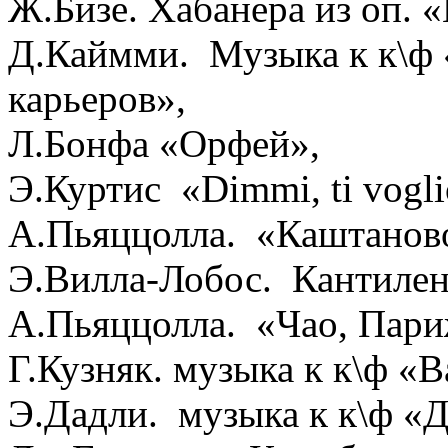
Ж.Бизе. Хабанера из оп. 
Д.Каймми. Музыка к к\ф 
карьеров»,
Л.Бонфа «Орфей»,
Э.Куртис «Dimmi, ti voglio
А.Пьяццолла. «Каштаново
Э.Вилла-Лобос. Кантиле
А.Пьяццолла. «Чао, Пари
Г.Кузняк. музыка к к\ф «В
Э.Дадли. музыка к к\ф «