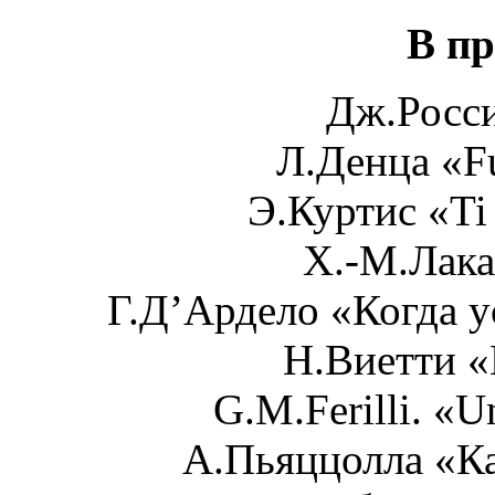
В п
Дж.Росси
Л.Денца «Fu
Э.Куртис «Ti 
Х.-М.Лака
Г.Д’Ардело «Когда у
Н.Виетти «
G.M.Ferilli. «U
А.Пьяццолла «Ка