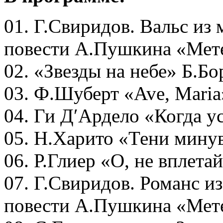
01. Г.Свиридов. Вальс из
повести А.Пушкина «Мет
02. «Звезды на небе» Б.Б
03. Ф.Шуберт «Ave, Maria
04. Ги Д′Ардело «Когда у
05. Н.Харито «Тени мину
06. Р.Глиер «О, не вплета
07. Г.Свиридов. Романс и
повести А.Пушкина «Мет