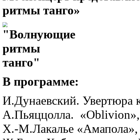
ритмы танго»
В программе:
И.Дунаевский. Увертюра к
А.Пьяццолла. «Oblivion»,
Х.-М.Лакалье «Амапола»,