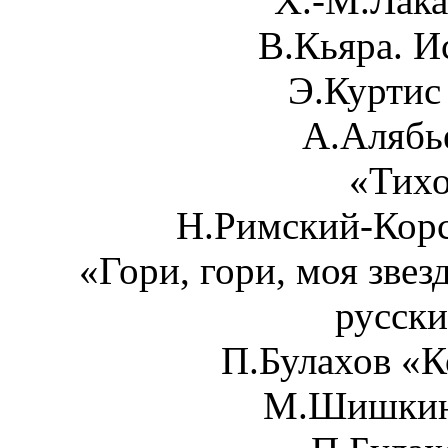
Х.-М.Лака
В.Кьяра. И
Э.Куртис
А.Алябь
«Тихо
Н.Римский-Корс
«Гори, гори, моя звез
русски
П.Булахов «К
М.Шишкин 