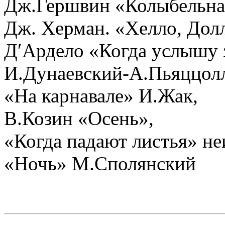
Дж.Гершвин «Колыбельна
Дж. Херман. «Хелло, Дол
Д′Ардело «Когда услышу 
И.Дунаевский-А.Пьяццолл
«На карнавале» И.Жак,
В.Козин «Осень»,
«Когда падают листья» неи
«Ночь» М.Сполянский