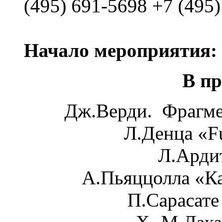
(495) 691-5698 +7 (495
Начало мероприятия: 
В п
Дж.Верди. Фрагме
Л.Денца «Fu
Л.Арди
А.Пьяццолла «Ка
П.Сарасате